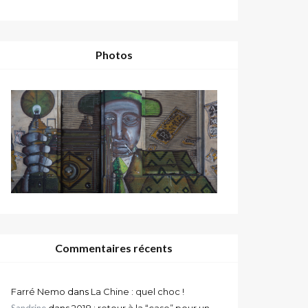
Photos
Commentaires récents
Farré Nemo
dans
La Chine : quel choc !
Sandrine
dans
2018 : retour à la “case” pour un