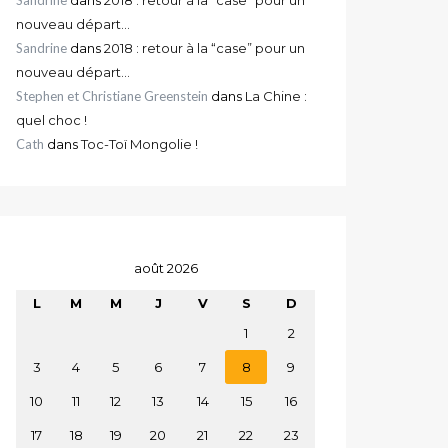
nouveau départ…
Sandrine
dans
2018 : retour à la “case” pour un
nouveau départ…
Stephen et Christiane Greenstein
dans
La Chine :
quel choc !
Cath
dans
Toc-Toï Mongolie !
août 2026
L
M
M
J
V
S
D
1
2
3
4
5
6
7
8
9
10
11
12
13
14
15
16
17
18
19
20
21
22
23