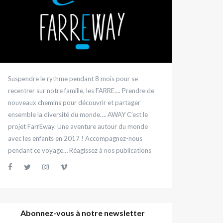
Suspendre le rythme pendant 8 mois pour se
recentrer sur notre famille, les FARRE…. Prendre de
nouveaux chemins pour découvrir et partager
ensemble la diversité du monde…. AWAY C’est le
projet FarrEway. Une aventure autour du monde
avec les enfants en 2017 ! Accompagnez-nous
pendant ce voyage… Réagissez à nos publications
Abonnez-vous à notre newsletter