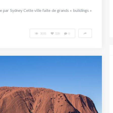
par Sydney Cette ville faite de grands « buildings »
3035
328
0