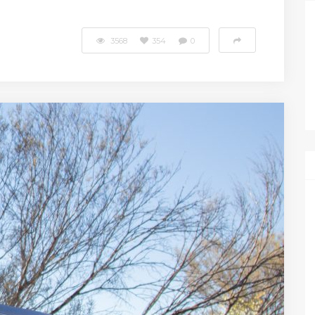
3568
354
0