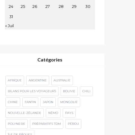
24
25
26
27
28
29
30
31
« Juil
Catégories
AFRIQUE
ARGENTINE
AUSTRALIE
BILANS POUR LES VOYAGEURS
BOLIVIE
CHILI
CHINE
FANTIN
JAPON
MONGOLIE
NOUVELLE-ZÉLANDE
NÉMO
PAYS
POLYNESIE
PRÉPARATIFS TDM
PÉROU
ÎLE DE PÂQUES