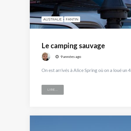
AUSTRALIE
FANTIN
Le camping sauvage
9 années ago
On est arrivés à Alice Spring où on a loué un 
LIRE...