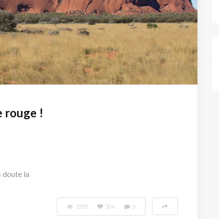
e rouge !
 doute la
2957
304
0