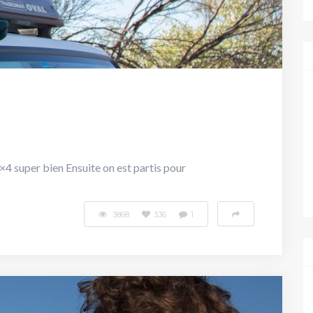
4×4 super bien Ensuite on est partis pour
3868
336
1