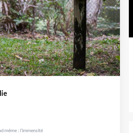
lie
and même : l’immensité