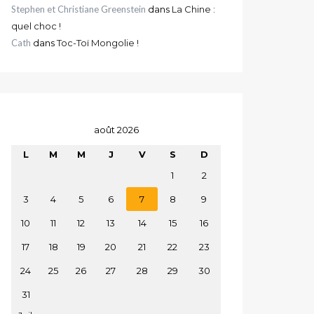
Stephen et Christiane Greenstein
dans
La Chine :
quel choc !
Cath
dans
Toc-Toï Mongolie !
août 2026
L
M
M
J
V
S
D
1
2
3
4
5
6
7
8
9
10
11
12
13
14
15
16
17
18
19
20
21
22
23
24
25
26
27
28
29
30
31