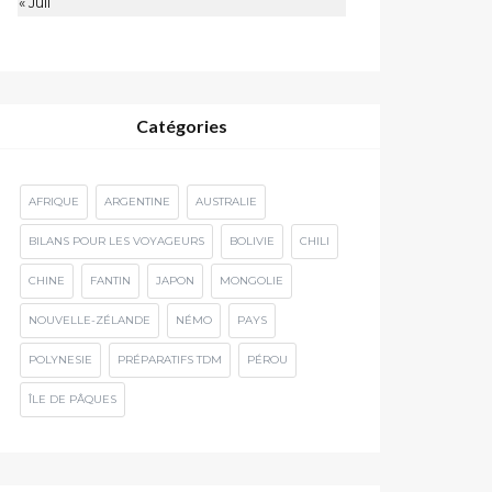
« Juil
Catégories
AFRIQUE
ARGENTINE
AUSTRALIE
BILANS POUR LES VOYAGEURS
BOLIVIE
CHILI
CHINE
FANTIN
JAPON
MONGOLIE
NOUVELLE-ZÉLANDE
NÉMO
PAYS
POLYNESIE
PRÉPARATIFS TDM
PÉROU
ÎLE DE PÂQUES