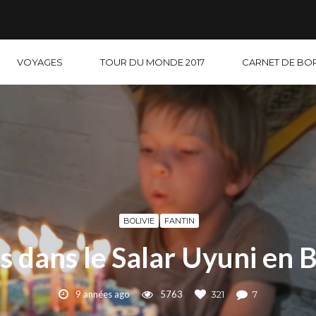
VOYAGES
TOUR DU MONDE 2017
CARNET DE BO
BOLIVIE
FANTIN
s dans le Salar Uyuni en B
9 années ago
5763
321
7