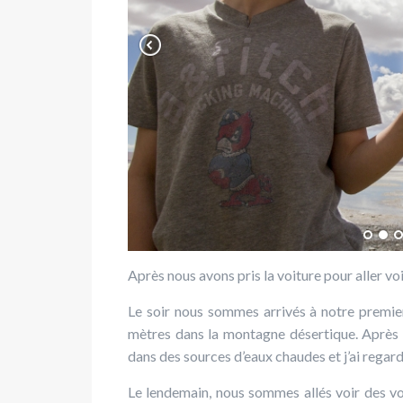
Après nous avons pris la voiture pour aller v
Le soir nous sommes arrivés à notre premie
mètres dans la montagne désertique. Après 
dans des sources d’eaux chaudes et j’ai regardé
Le lendemain, nous sommes allés voir des vo