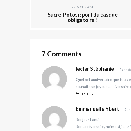
PREVIOUS POST
Sucre-Potosi : port du casque
obligatoire !
7 Comments
lecler Stéphanie
9 anné
Quel bel anniversaire que tu as e
souhaite un joyeux anniversaire 
REPLY
Emmanuelle Ybert
9 an
Bonjour Fantin
Bon anniversaire, même si j’ai trè