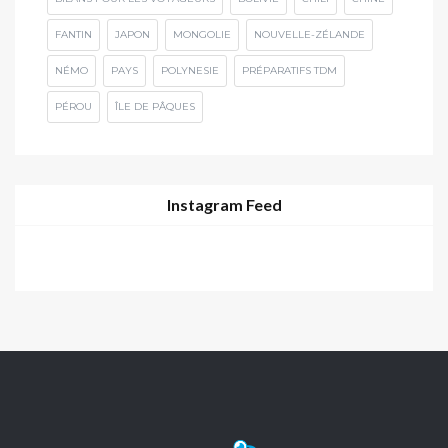
FANTIN
JAPON
MONGOLIE
NOUVELLE-ZÉLANDE
NÉMO
PAYS
POLYNESIE
PRÉPARATIFS TDM
PÉROU
ÎLE DE PÂQUES
Instagram Feed