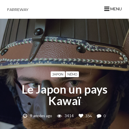
MENU
FARREWAY
JAPON
NÉMO
Le Japon un pays
Kawaï
9 années ago
3414
354
0