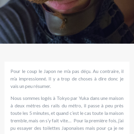
Pour le coup le Japon ne m’a pas déçu. Au contraire, il
m’a impressionné. Il y a trop de choses à dire donc je
vais un peu résumer.
Nous sommes logés à Tokyo par Yuka dans une maison
à deux mètres des rails du métro, il passe à peu près
toute les 5 minutes, et quand c’est le cas toute la maison
tremble, mais on s’y fait vite… Pour la première fois, j’ai
pu essayer des toilettes Japonaises mais pour ça je ne