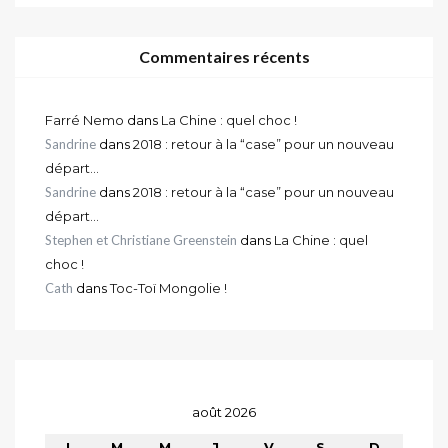
Commentaires récents
Farré Nemo
dans
La Chine : quel choc !
Sandrine
dans
2018 : retour à la “case” pour un nouveau
départ…
Sandrine
dans
2018 : retour à la “case” pour un nouveau
départ…
Stephen et Christiane Greenstein
dans
La Chine : quel
choc !
Cath
dans
Toc-Toï Mongolie !
août 2026
L
M
M
J
V
S
D