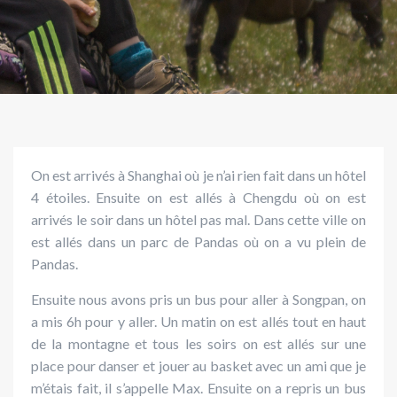
On est arrivés à Shanghai où je n’ai rien fait dans un hôtel
4 étoiles.
Ensuite on est allés à Chengdu où on est
arrivés le soir dans un hôtel p
as mal. Dans cette ville on
est allés dans un parc de Pandas où on
a vu plein de
Pandas.
Ensuite nous avons pris un bus pour aller à Songpan, on
a mis 6h pour y aller. Un matin on est allés tout en haut
de la montagne et tous les soirs on est allés sur une
place pour danser et jouer au basket avec un ami que je
m’étais fait, il s’appelle Max. Ensuite on a repris un bus