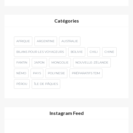
Catégories
AFRIQUE
ARGENTINE
AUSTRALIE
BILANS POUR LES VOYAGEURS
BOLIVIE
CHILI
CHINE
FANTIN
JAPON
MONGOLIE
NOUVELLE-ZÉLANDE
NÉMO
PAYS
POLYNESIE
PRÉPARATIFS TDM
PÉROU
ÎLE DE PÂQUES
Instagram Feed