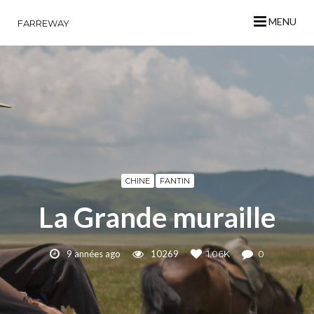
MENU
FARREWAY
CHINE
FANTIN
La Grande muraille
9 années ago
10269
1.06K
0