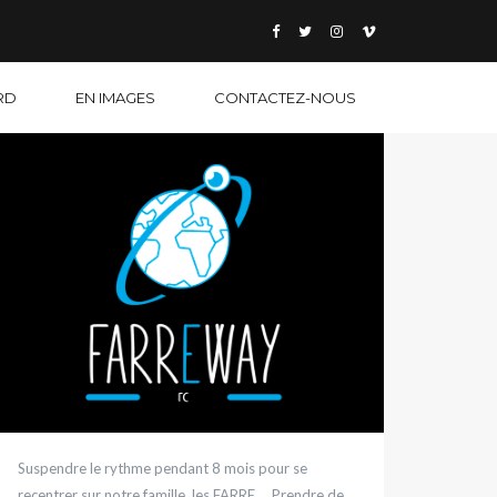
RD
EN IMAGES
CONTACTEZ-NOUS
Suspendre le rythme pendant 8 mois pour se
recentrer sur notre famille, les FARRE…. Prendre de