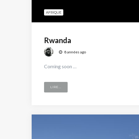
AFRIQUE
Rwanda
8 années ago
Coming soon …
LIRE...