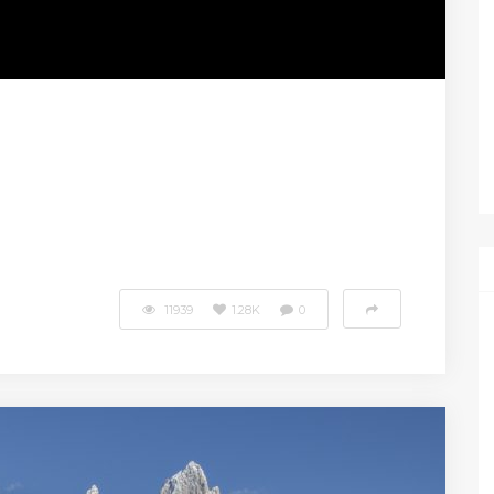
11939
1.28K
0