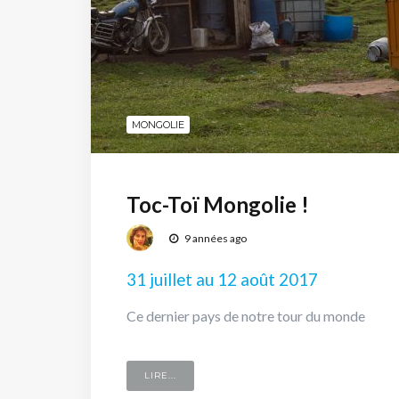
MONGOLIE
Toc-Toï Mongolie !
9 années ago
31 juillet au 12 août 2017
Ce dernier pays de notre tour du monde
LIRE...