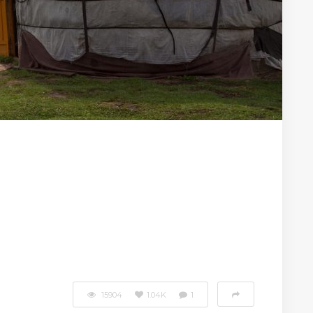
15904
1.04K
1