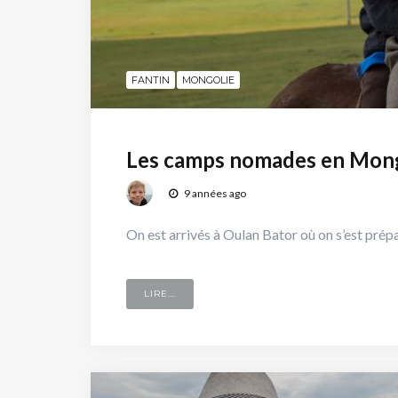
FANTIN
MONGOLIE
Les camps nomades en Mon
9 années ago
On est arrivés à Oulan Bator où on s’est prép
LIRE...