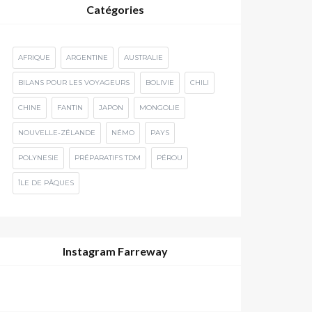
Catégories
AFRIQUE
ARGENTINE
AUSTRALIE
BILANS POUR LES VOYAGEURS
BOLIVIE
CHILI
CHINE
FANTIN
JAPON
MONGOLIE
NOUVELLE-ZÉLANDE
NÉMO
PAYS
POLYNESIE
PRÉPARATIFS TDM
PÉROU
ÎLE DE PÂQUES
Instagram Farreway