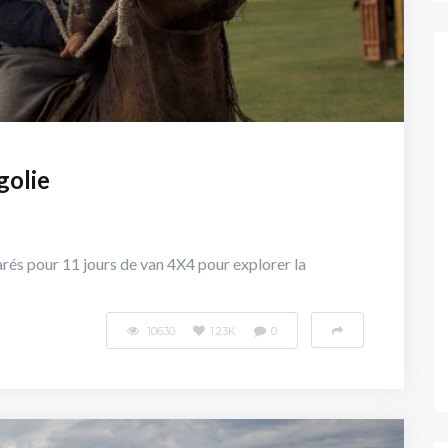
golie
arés pour 11 jours de van 4X4 pour explorer la
10630
1.23K
0