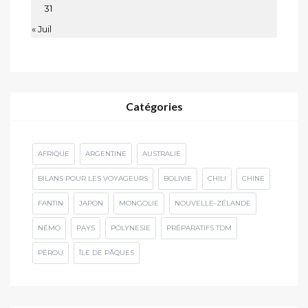
31
« Juil
Catégories
AFRIQUE
ARGENTINE
AUSTRALIE
BILANS POUR LES VOYAGEURS
BOLIVIE
CHILI
CHINE
FANTIN
JAPON
MONGOLIE
NOUVELLE-ZÉLANDE
NÉMO
PAYS
POLYNESIE
PRÉPARATIFS TDM
PÉROU
ÎLE DE PÂQUES