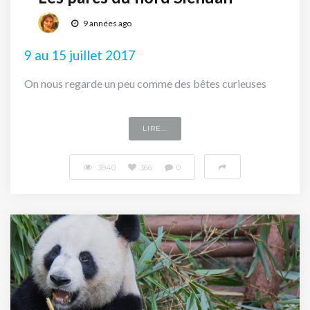
9 années ago
9 au 15 juillet 2017
On nous regarde un peu comme des bêtes curieuses
LIRE...
3940
366
0