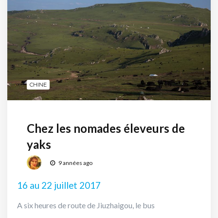
CHINE
Chez les nomades éleveurs de
yaks
9 années ago
16 au 22 juillet 2017
A six heures de route de Jiuzhaigou, le bus