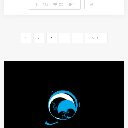
4734
339
1
1
2
3
…
5
NEXT