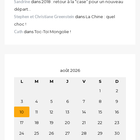
Sandrine
dans
2018 : retour à la “case” pour un nouveau
départ…
Stephen et Christiane Greenstein
dans
La Chine : quel
choc !
Cath
dans
Toc-Toï Mongolie !
août 2026
L
M
M
J
V
S
D
1
2
3
4
5
6
7
8
9
10
11
12
13
14
15
16
17
18
19
20
21
22
23
24
25
26
27
28
29
30