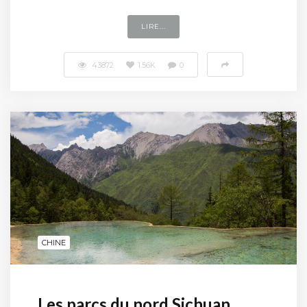
LIRE...
43872
1.56K
0
CHINE
Les parcs du nord Sichuan