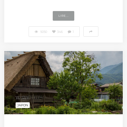
LIRE...
5050
346
1
JAPON